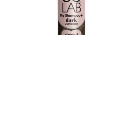


COLAB
CORRECTEUR COULEUR