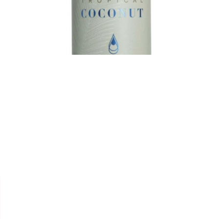


LANA BRASILES
KIT SOIN LISSANT "TROPICAL