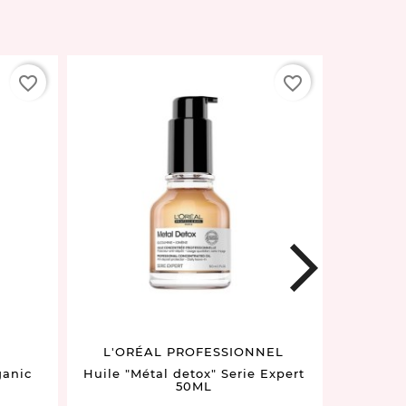
favorite_border
favorite_border
next
L'ORÉAL PROFESSIONNEL
ganic
Huile "Métal detox" Serie Expert
Shampo
50ML