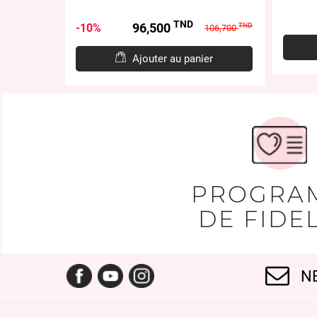
D
TND
Prix
Prix
96,500
10%
TND
106,700
de
base
er
Ajouter au panier
PROGRA
DE FIDEL
Facebook
YouTube
Instagram
N