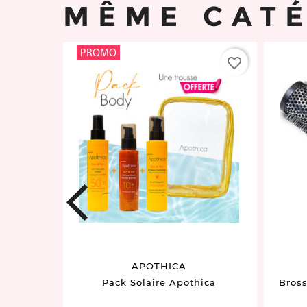
MÊME CAT
PROMO
favorite_border
favorite_border
prev
APOTHICA
" 100ML
Pack Solaire Apothica
Bross