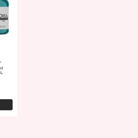
L
n1
ML