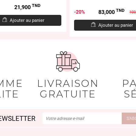
TND
Prix
21,900
TND
Prix
Prix
83,000
20%
103
de
Ajouter au panier
base
Ajouter au panier
MME
LIVRAISON
P
ITE
GRATUITE
S
EWSLETTER