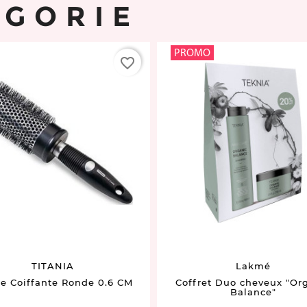
ÉGORIE
PROMO
favorite_border
TITANIA
Lakmé
e Coiffante Ronde 0.6 CM
Coffret Duo cheveux "Or
Balance"