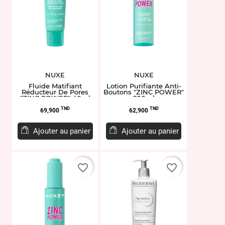
NUXE
NUXE
Fluide Matifiant
Lotion Purifiante Anti-
Réducteur De Pores
Boutons "ZINC POWER"
"ZINC POWER" 40ml
200ml
Prix
Prix
TND
TND
69,900
62,900
Ajouter au panier
Ajouter au panier
favorite_border
favorite_border