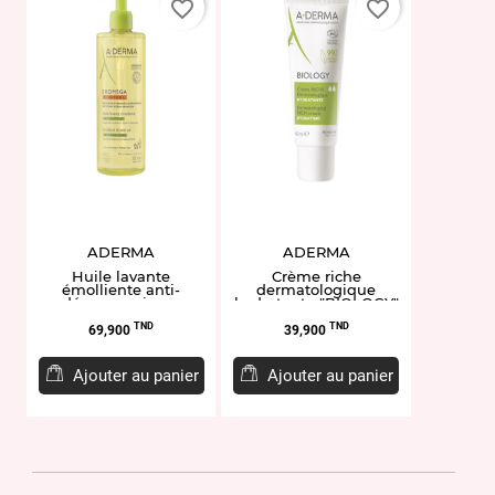
favorite_border
favorite_border
ADERMA
ADERMA
Huile lavante
Crème riche
émolliente anti-
dermatologique
démangeaisons
hydratante "BIOLOGY"
"EXOMEGA CONTROL"
40ML
Prix
Prix
500ML
TND
TND
69,900
39,900
Ajouter au panier
Ajouter au panier