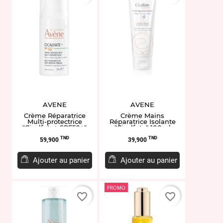
AVENE
AVENE
Crème Réparatrice
Crème Mains
Multi-protectrice
Réparatrice Isolante
"Cicalfate+ SPF50+"
"Cicalfate" 100ml
30ml
Prix
Prix
TND
TND
59,900
39,900
Ajouter au panier
Ajouter au panier
PROMO
favorite_border
favorite_border