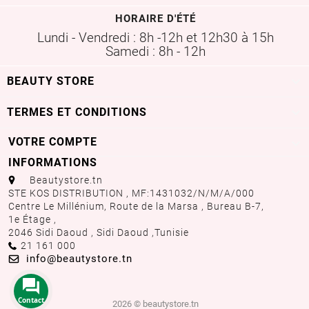
HORAIRE D'ÉTÉ
Lundi - Vendredi : 8h -12h et 12h30 à 15h
Samedi : 8h - 12h

BEAUTY STORE

TERMES ET CONDITIONS
VOTRE COMPTE

INFORMATIONS
aaa
Beautystore.tn
STE KOS DISTRIBUTION , MF:1431032/N/M/A/000
Centre Le Millénium, Route de la Marsa , Bureau B-7,
1e Étage ,
2046 Sidi Daoud , Sidi Daoud ,
Tunisie
Call us:
21 161 000
Email us:
info@beautystore.tn
Contact
2026 © beautystore.tn