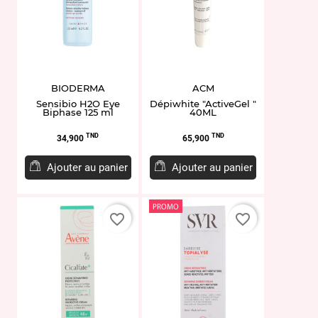
BIODERMA
ACM
Sensibio H2O Eye
Dépiwhite "ActiveGel "
Biphase 125 ml
40ML
Prix
Prix
TND
TND
34,900
65,900
Ajouter au panier
Ajouter au panier
PROMO
favorite_border
favorite_border