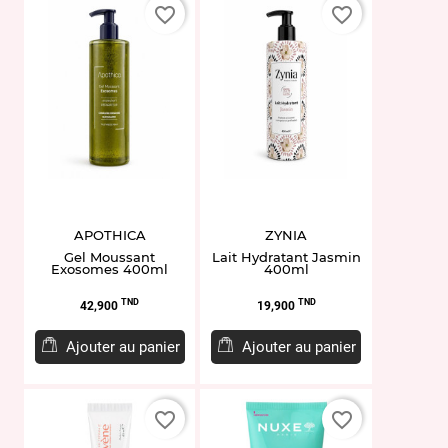
favorite_border
favorite_border
APOTHICA
ZYNIA
Gel Moussant
Lait Hydratant Jasmin
Exosomes 400ml
400ml
Prix
Prix
TND
TND
42,900
19,900
Ajouter au panier
Ajouter au panier
favorite_border
favorite_border