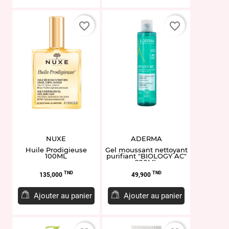
favorite_border
favorite_border
NUXE
ADERMA
Huile Prodigieuse
Gel moussant nettoyant
100ML
purifiant "BIOLOGY AC"
200ML
Prix
Prix
TND
TND
135,000
49,900
Ajouter au panier
Ajouter au panier