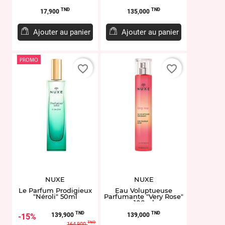
Prix
Prix
TND
TND
17,900
135,000
Ajouter au panier
Ajouter au panier
PROMO
favorite_border
favorite_border
NUXE
NUXE
Le Parfum Prodigieux
Eau Voluptueuse
"Néroli" 50ml
Parfumante "Very Rose"
100ml
Prix
Prix
Prix
TND
TND
139,900
139,000
15%
de
TND
164,900