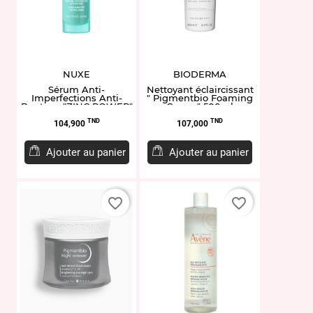
NUXE
BIODERMA
Sérum Anti-
Nettoyant éclaircissant
Imperfections Anti-
" Pigmentbio Foaming
Boutons "ZINC POWER"
Cream" 500ml
30ml
Prix
Prix
TND
TND
104,900
107,000
Ajouter au panier
Ajouter au panier
favorite_border
favorite_border