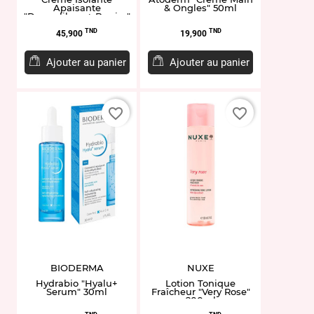
Apaisante
& Ongles" 50ml
"Dermalibour+ Barrier"
100ml
Prix
Prix
TND
TND
45,900
19,900
Ajouter au panier
Ajouter au panier
favorite_border
favorite_border
BIODERMA
NUXE
Hydrabio "Hyalu+
Lotion Tonique
Serum" 30ml
Fraîcheur "Very Rose"
200ml