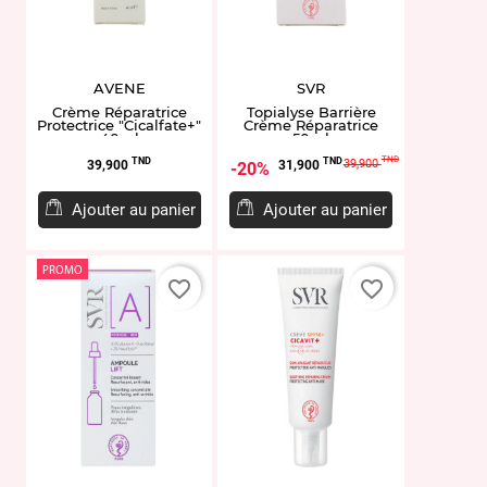
AVENE
SVR
Crème Réparatrice
Topialyse Barrière
Protectrice "Cicalfate+"
Crème Réparatrice
40ml
50ml
Prix
Prix
Prix
TND
TND
TND
39,900
39,900
31,900
20%
de
base
Ajouter au panier
Ajouter au panier
PROMO
favorite_border
favorite_border