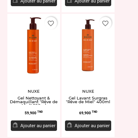
Ajouter au panier
Ajouter au panier
favorite_border
favorite_border
NUXE
NUXE
Gel Nettoyant &
Gel Lavant Surgras
Démaquillant "Rêve de
"Rêve de Miel" 400ml
Miel" 200ml
Prix
Prix
TND
TND
59,900
69,900
Ajouter au panier
Ajouter au panier