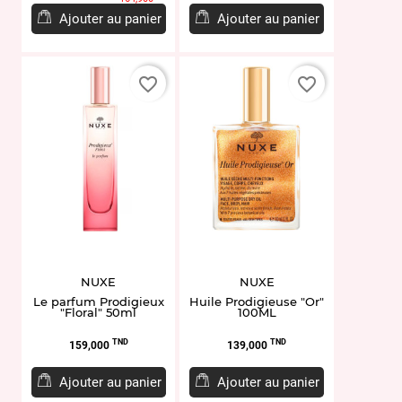
base
Ajouter au panier
Ajouter au panier
favorite_border
favorite_border
NUXE
NUXE
Le parfum Prodigieux
Huile Prodigieuse "Or"
"Floral" 50ml
100ML
Prix
Prix
TND
TND
159,000
139,000
Ajouter au panier
Ajouter au panier