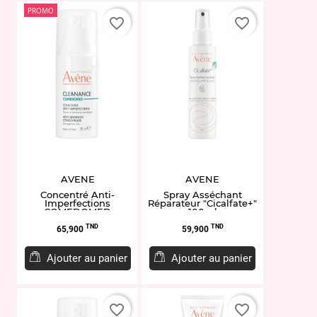
PROMO
favorite_border
favorite_border
AVENE
AVENE
Concentré Anti-
Spray Asséchant
Imperfections
Réparateur "Cicalfate+"
COMEDOMED
100ml
"Cleanance" 30ml
Prix
Prix
TND
TND
65,900
59,900
Ajouter au panier
Ajouter au panier
favorite_border
favorite_border