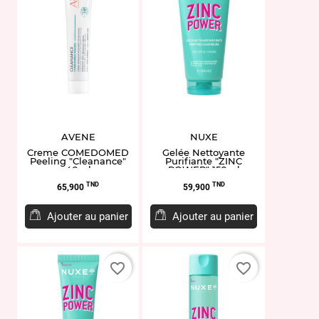
AVENE
NUXE
Creme COMEDOMED
Gelée Nettoyante
Peeling "Cleanance"
Purifiante "ZINC
40ml
POWER" 150ml
Prix
Prix
TND
TND
65,900
59,900
Ajouter au panier
Ajouter au panier
favorite_border
favorite_border