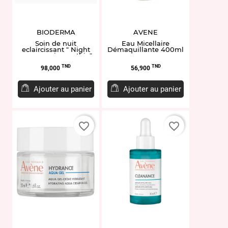
BIODERMA
AVENE
Soin de nuit
Eau Micellaire
eclaircissant " Night
Démaquillante 400ml
renewer pigmentbio"
50ml
Prix
Prix
TND
TND
98,000
56,900
Ajouter au panier
Ajouter au panier
favorite_border
favorite_border