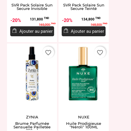
SVR Pack Solaire Sun
SVR Pack Solaire Sun
Secure Invisible
Secure Teinté
Prix
Prix
Prix
Prix
TND
TND
131,800
134,800
20%
20%
de
de
TND
TND
165,000
168,500
base
base
Ajouter au panier
Ajouter au panier
favorite_border
favorite_border
ZYNIA
NUXE
Brume Parfumée
Huile Prodigieuse
Sensuelle Pailletée
"Néroli" 100ML
250ml