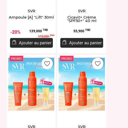
SVR
SVR
Ampoule [A] "Lift" 30ml
Cicavit+ Crème
"SPF50+" 40 ml
Prix
Prix
Prix
TND
TND
139,000
55,900
20%
de
TND
173,000
base
Ajouter au panier
Ajouter au panier
PROMO
PROMO
favorite_border
favorite_border
SVR
SVR