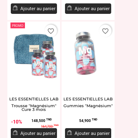
Ajouter au panier
Ajouter au panier
PROMO
favorite_border
favorite_border
LES ESSENTIELLES LAB
LES ESSENTIELLES LAB
Trousse "Magnésium"
Gummies "Magnésium"
Cure 3 mois
Prix
Prix
Prix
TND
TND
148,500
54,900
10%
de
TND
164,700
base
Ajouter au panier
Ajouter au panier