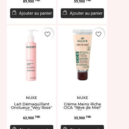
Prix
Prix
TND
TND
89,900
59,900
Ajouter au panier
Ajouter au panier
favorite_border
favorite_border
NUXE
NUXE
Lait Démaquillant
Crème Mains Riche
Onctueux "Very Rose"
CICA "Rêve de Miel"
200ml
50ml
Prix
Prix
TND
TND
62,900
35,900