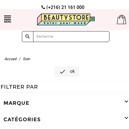
(+216) 21 161 000
Livraison gratuite à partir de 99dt d'achat


Accueil
Soin

ok
FILTRER PAR
MARQUE
CATÉGORIES