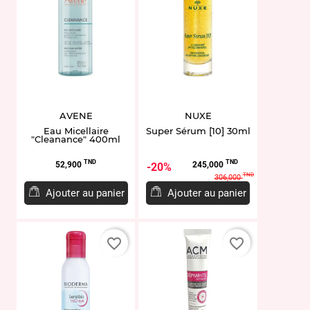
AVENE
NUXE
Eau Micellaire
Super Sérum [10] 30ml
"Cleanance" 400ml
Prix
Prix
Prix
TND
TND
52,900
245,000
20%
de
TND
306,000
base
Ajouter au panier
Ajouter au panier
favorite_border
favorite_border