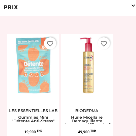
PRIX
favorite_border
favorite_border
LES ESSENTIELLES LAB
BIODERMA
Gummies Mini
Huile Micellaire
"Détente Anti-Stress"
Demaquillante
cleansing oil "Sensibio"
150 ml
Prix
Prix
TND
TND
19,900
49,900