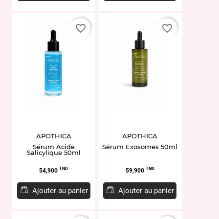
favorite_border
favorite_border
APOTHICA
APOTHICA
Sérum Acide
Sérum Exosomes 50ml
Salicylique 50ml
Prix
Prix
TND
TND
54,900
59,900
Ajouter au panier
Ajouter au panier