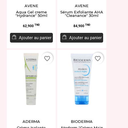
AVENE
AVENE
Aqua Gel creme
Sérum Exfoliante AHA
"Hydrance" 50ml
"Cleanance" 30ml
Prix
Prix
TND
TND
62,900
84,900
Ajouter au panier
Ajouter au panier
favorite_border
favorite_border
ADERMA
BIODERMA
Crème Isolante
Atoderm "Crème Main