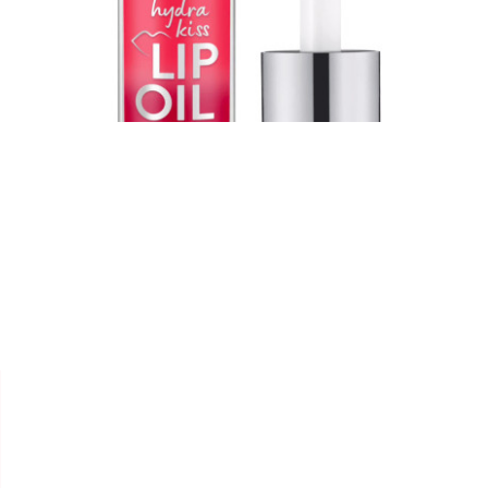


ESSENCE
LIP OIL " HYDRA KISS "