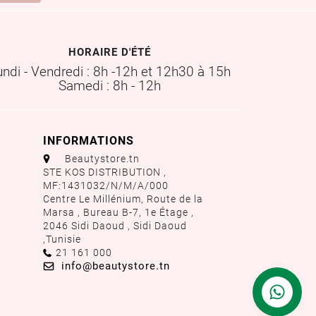
HORAIRE D'ÉTÉ
undi - Vendredi : 8h -12h et 12h30 à 15h
Samedi : 8h - 12h
INFORMATIONS
aaa
Beautystore.tn
STE KOS DISTRIBUTION ,
MF:1431032/N/M/A/000
Centre Le Millénium, Route de la
Marsa , Bureau B-7, 1e Étage ,
2046 Sidi Daoud , Sidi Daoud
,
Tunisie
Call us:
21 161 000
Email us:
info@beautystore.tn
Contactez
nous