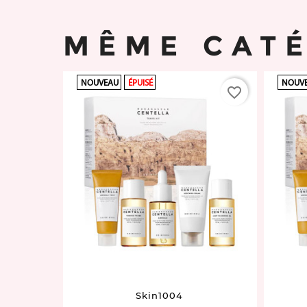
MÊME CAT
NOUVEAU
ÉPUISÉ
NOUV
favorite_border
favorite_border
Skin1004