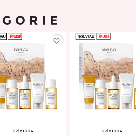
ÉGORIE
EAU
ÉPUISÉ
NOUVEAU
ÉPUISÉ
favorite_border
Skin1004
Skin1004