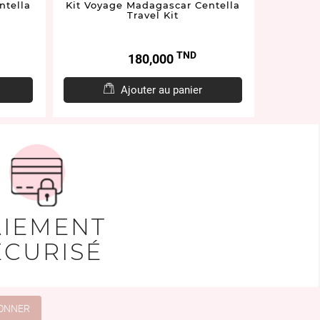
ntella
Kit Voyage Madagascar Centella
Kit Voy
Travel Kit
TND
Prix
180,000
Ajouter au panier
AIEMENT
ÉCURISÉ