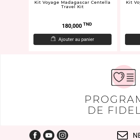
Centella
Kit Voyage Madagascar Centella
Kit V
Travel Kit
D
TND
Prix
180,000
er
Ajouter au panier
PROGRA
DE FIDEL
Facebook
YouTube
Instagram
N