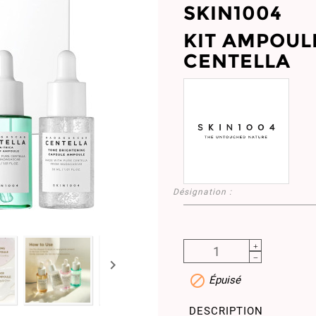
SKIN1004
KIT AMPOU
CENTELLA
Désignation :


Épuisé
DESCRIPTION