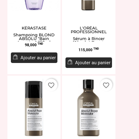
KÉRASTASE
L'ORÉAL
PROFESSIONNEL
Shampoing BLOND
ABSOLU "Bain
Sérum à Rincer
Lumière" 250ml
"Absolut Repair
Prix
TND
98,000
Molecular" 250ML
Prix
TND
115,000
Ajouter au panier
Ajouter au panier
favorite_border
favorite_border