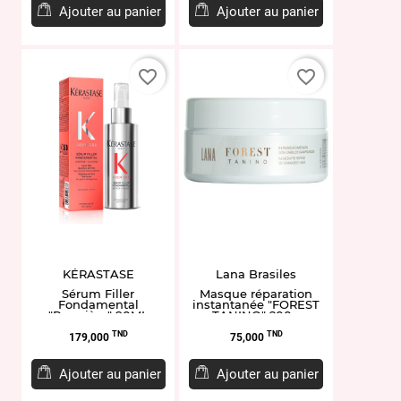
Ajouter au panier
Ajouter au panier
favorite_border
favorite_border
KÉRASTASE
Lana Brasiles
Sérum Filler
Masque réparation
Fondamental
instantanée "FOREST
"Première" 90ML
TANINO" 200g
Prix
Prix
TND
TND
179,000
75,000
Ajouter au panier
Ajouter au panier