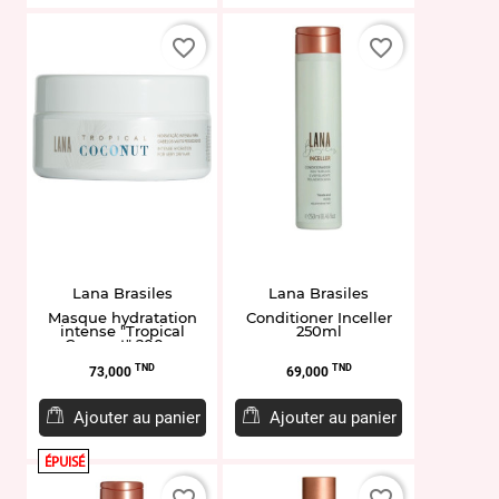
favorite_border
favorite_border
Lana Brasiles
Lana Brasiles
Masque hydratation
Conditioner Inceller
intense "Tropical
250ml
Coconut" 200gr
Prix
Prix
TND
TND
73,000
69,000
Ajouter au panier
Ajouter au panier
ÉPUISÉ
favorite_border
favorite_border