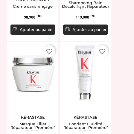
Shampoing Bain
Crème sans rinçage
Décalcifiant Réparateur
Haute Protection "Metal
"Première" 250ML
Detox" 100ml
Prix
Prix
TND
TND
98,900
119,000
Ajouter au panier
Ajouter au panier
favorite_border
favorite_border
KÉRASTASE
KÉRASTASE
Masque Filler
Fondant Fluidité
Réparateur "Première"
Réparateur "Première"
200ML
200ML