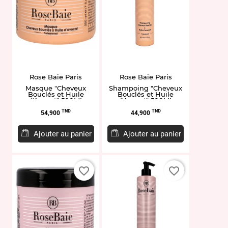
Rose Baie Paris
Rose Baie Paris
Masque "Cheveux
Shampoing "Cheveux
Bouclés et Huile
Bouclés et Huile
d'Avocat" 500ML
d'Avocat" 500ML
Prix
Prix
TND
TND
54,900
44,900
Ajouter au panier
Ajouter au panier
favorite_border
favorite_border