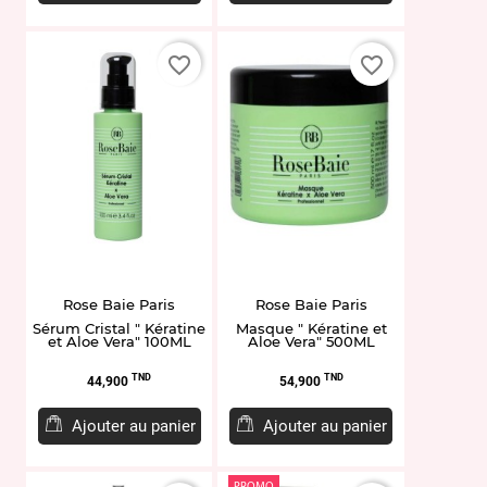
favorite_border
favorite_border
Rose Baie Paris
Rose Baie Paris
Sérum Cristal " Kératine
Masque " Kératine et
et Aloe Vera" 100ML
Aloe Vera" 500ML
Prix
Prix
TND
TND
44,900
54,900
Ajouter au panier
Ajouter au panier