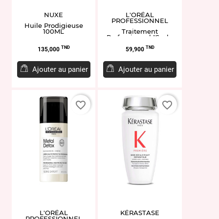
NUXE
L'ORÉAL
PROFESSIONNEL
Huile Prodigieuse
100ML
Traitement
Professionnel "Scalp
Advanced" 200ml
Prix
Prix
TND
TND
135,000
59,900
Ajouter au panier
Ajouter au panier
favorite_border
favorite_border
L'ORÉAL
KÉRASTASE
PROFESSIONNEL