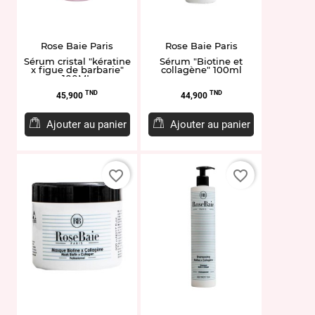
Rose Baie Paris
Rose Baie Paris
Sérum cristal "kératine
Sérum "Biotine et
x figue de barbarie"
collagène" 100ml
100ML
Prix
Prix
TND
TND
45,900
44,900
Ajouter au panier
Ajouter au panier
favorite_border
favorite_border