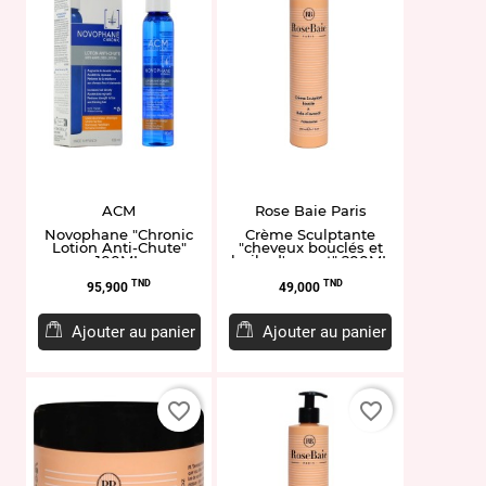
ACM
Rose Baie Paris
Novophane "Chronic
Crème Sculptante
Lotion Anti-Chute"
"cheveux bouclés et
100ML
huile d'avocat" 200ML
Prix
Prix
TND
TND
95,900
49,000
Ajouter au panier
Ajouter au panier
favorite_border
favorite_border