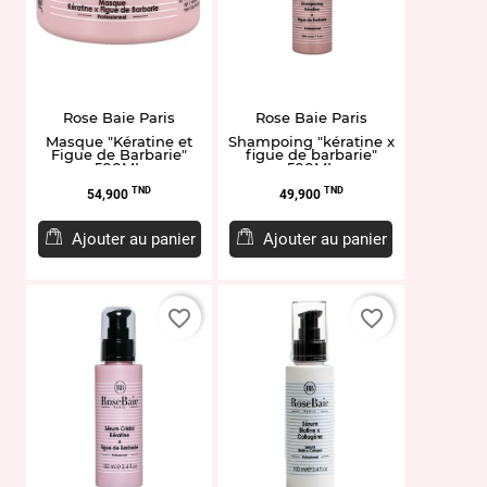
Rose Baie Paris
Rose Baie Paris
Masque "Kératine et
Shampoing "kératine x
Figue de Barbarie"
figue de barbarie"
500ML
500ML
Prix
Prix
TND
TND
54,900
49,900
Ajouter au panier
Ajouter au panier
favorite_border
favorite_border