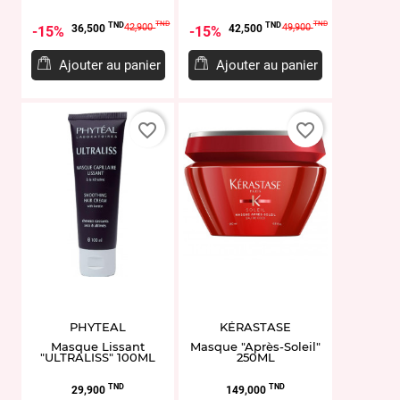
Prix
Prix
Prix
Prix
TND
TND
TND
TND
42,900
49,900
36,500
42,500
15%
15%
de
de
base
base
Ajouter au panier
Ajouter au panier
favorite_border
favorite_border
PHYTEAL
KÉRASTASE
Masque Lissant
Masque "Après-Soleil"
"ULTRALISS" 100ML
250ML
Prix
Prix
TND
TND
29,900
149,000