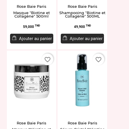
Rose Baie Paris
Rose Baie Paris
Masque "Biotine et
Shampooing "Biotine et
Collagène" 500ml
Collagène" 500ML
Prix
Prix
TND
TND
59,000
49,900
Ajouter au panier
Ajouter au panier
favorite_border
favorite_border
Rose Baie Paris
Rose Baie Paris