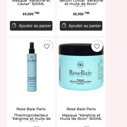
Masque "Kératine et
Sérum Cristal "Kératine
Caviar" 500ML
et Huile de Ricin"
100ML
Prix
Prix
TND
TND
69,000
45,900
Ajouter au panier
Ajouter au panier
favorite_border
favorite_border
Rose Baie Paris
Rose Baie Paris
Thermoprotecteur
Masque "Kératine et
"Kératine et Huile de
Huile de Ricin" 500ML
Ricin" 200ml