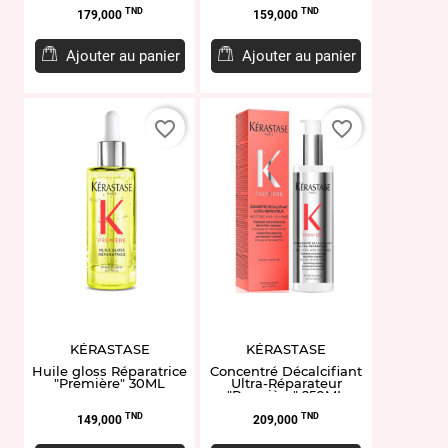
Prix
Prix
TND
TND
179,000
159,000
Ajouter au panier
Ajouter au panier
favorite_border
favorite_border
KÉRASTASE
KÉRASTASE
Huile gloss Réparatrice
Concentré Décalcifiant
"Première" 30ML
Ultra-Réparateur
"Première" 250ML
Prix
Prix
TND
TND
149,000
209,000