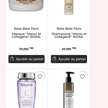
Rose Baie Paris
Rose Baie Paris
Masque "Monoi et
Shampoing "Monoi et
Collagène" 500ML
Collagène" 500ML
Prix
Prix
TND
TND
59,000
49,900
Ajouter au panier
Ajouter au panier
favorite_border
favorite_border