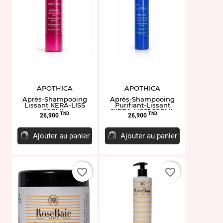
APOTHICA
APOTHICA
Après-Shampooing
Après-Shampooing
Lissant KERA-LISS
Purifiant-Lissant
200ML
"KERA-LISS" 200ML
Prix
Prix
TND
TND
26,900
26,900
Ajouter au panier
Ajouter au panier
favorite_border
favorite_border