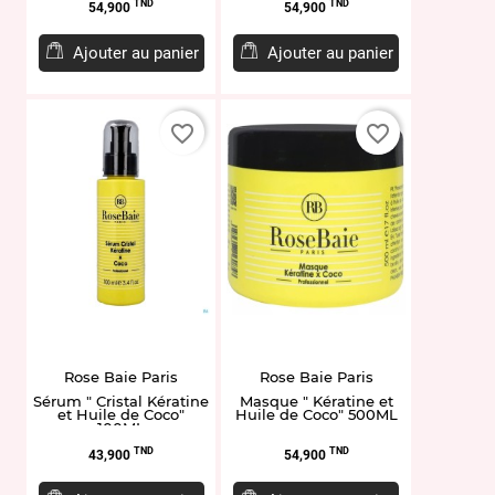
Prix
Prix
TND
TND
54,900
54,900
Ajouter au panier
Ajouter au panier
favorite_border
favorite_border
Rose Baie Paris
Rose Baie Paris
Sérum " Cristal Kératine
Masque " Kératine et
et Huile de Coco"
Huile de Coco" 500ML
100ML
Prix
Prix
TND
TND
43,900
54,900