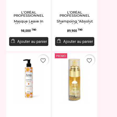
L'ORÉAL
L'ORÉAL
PROFESSIONNEL
PROFESSIONNEL
Masque Leave In
Shampoing "Absolut
"Absolut Repair
Repair Molecular"
Molecular" 100ML
300ML
Prix
Prix
TND
TND
98,000
89,900
Ajouter au panier
Ajouter au panier
PROMO
favorite_border
favorite_border