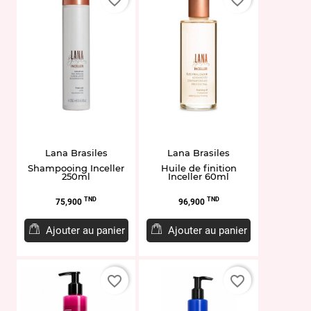
Lana Brasiles
Lana Brasiles
Shampooing Inceller
Huile de finition
250ml
Inceller 60ml
Prix
Prix
TND
TND
75,900
96,900
Ajouter au panier
Ajouter au panier
favorite_border
favorite_border