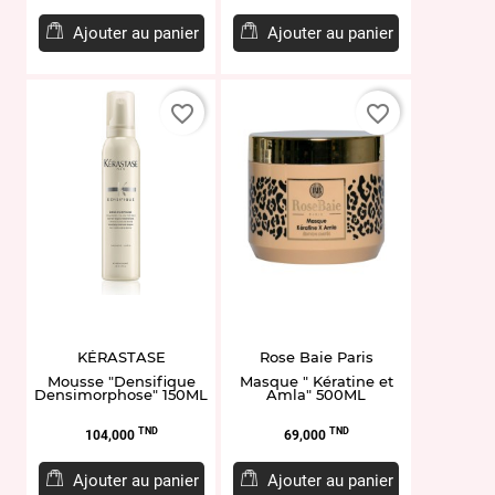
Ajouter au panier
Ajouter au panier
favorite_border
favorite_border
KÉRASTASE
Rose Baie Paris
Mousse "Densifique
Masque " Kératine et
Densimorphose" 150ML
Amla" 500ML
Prix
Prix
TND
TND
104,000
69,000
Ajouter au panier
Ajouter au panier