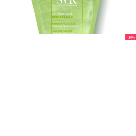
- 20%


SVR
SEBIACLEAR "GEL MOUSSANT