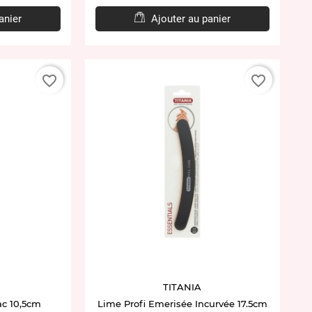
anier
Ajouter au panier
favorite_border
favorite_border
TITANIA
ac 10,5cm
Lime Profi Emerisée Incurvée 17.5cm