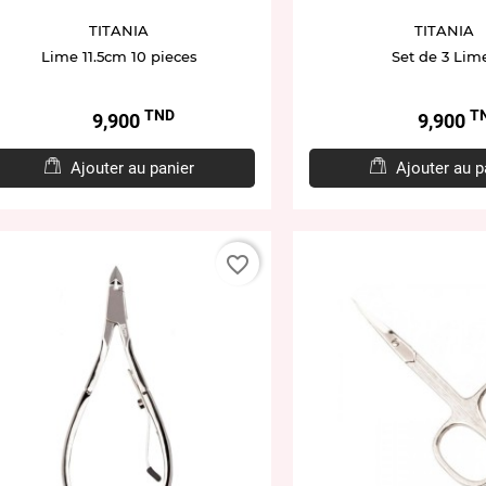
TITANIA
TITANIA
Lime 11.5cm 10 pieces
Set de 3 Lim
TND
T
Prix
Prix
9,900
9,900
Ajouter au panier
Ajouter au p
favorite_border