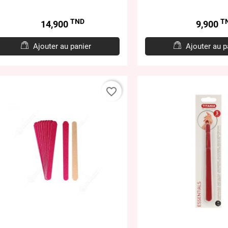
TND
T
Prix
Prix
14,900
9,900
Ajouter au panier
Ajouter au p
favorite_border