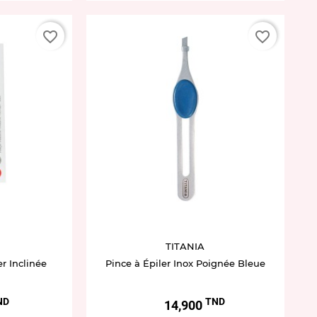
favorite_border
favorite_border
TITANIA
er Inclinée
Pince à Épiler Inox Poignée Bleue
ND
TND
Prix
14,900