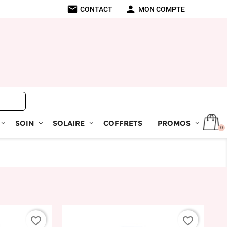
mail
person
CONTACT
MON COMPTE
SOIN
SOLAIRE
COFFRETS
PROMOS
0
favorite_border
favorite_border