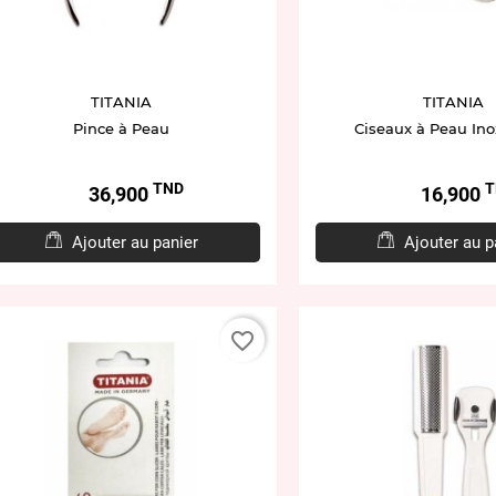
TITANIA
TITANIA
Pince à Peau
Ciseaux à Peau In
TND
T
Prix
Prix
36,900
16,900
Ajouter au panier
Ajouter au p
favorite_border