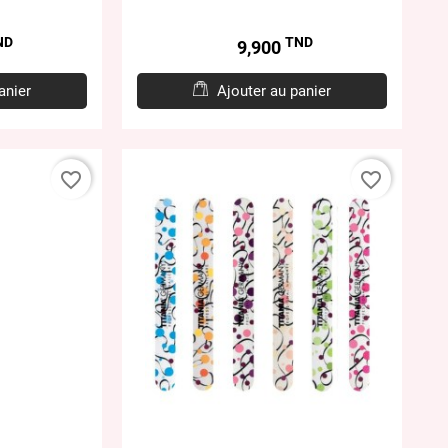
ND
TND
Prix
9,900
anier
Ajouter au panier
favorite_border
favorite_border