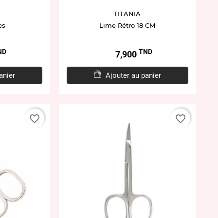
TITANIA
es
Lime Rétro 18 CM
ND
TND
Prix
7,900
anier
Ajouter au panier
favorite_border
favorite_border