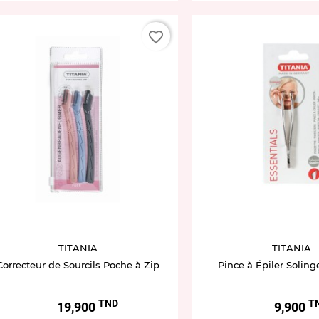
favorite_border
TITANIA
TITANIA
Correcteur de Sourcils Poche à Zip
Pince à Épiler Soling
TND
T
Prix
Prix
19,900
9,900