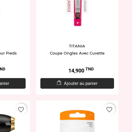
TITANIA
our Pieds
Coupe Ongles Avec Cuvette
ND
TND
Prix
14,900
anier
Ajouter au panier
favorite_border
favorite_border