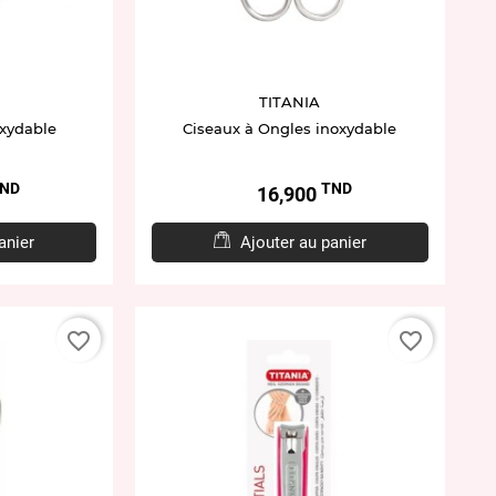
TITANIA
oxydable
Ciseaux à Ongles inoxydable
ND
TND
Prix
16,900
anier
Ajouter au panier
favorite_border
favorite_border