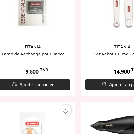
TITANIA
TITANIA
Lame de Rechange pour Rabot
Set Rabot + Lime P
TND
T
Prix
Prix
9,500
14,900
Ajouter au panier
Ajouter au p
favorite_border