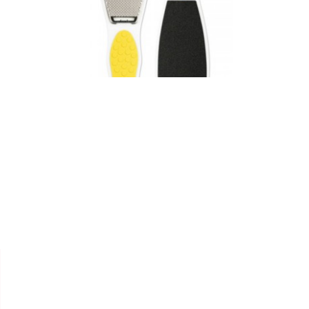


TITANIA
LIME ANTI-CALLOSITÉS