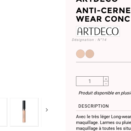
ANTI-CERNE
WEAR CONC
Désignation :
N°14
ART4971.14
ART4971.22
Produit disponible en plus
DESCRIPTION

Avec le très léger Long-wear
maquillage. Larmes ou pluie,
maquillage à toutes les situ