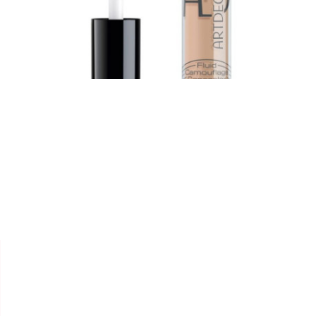


ARTDECO
CONCEALER " FLUID
CAMOUFLAGE "