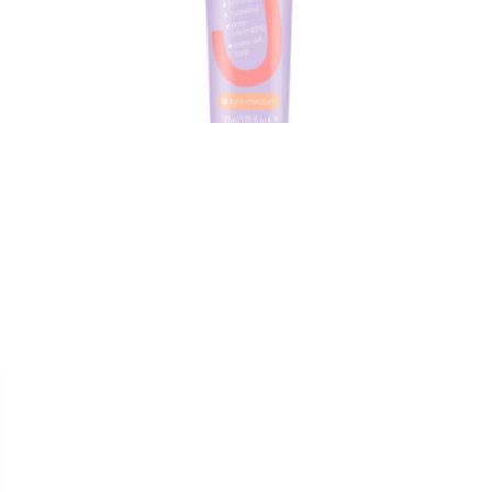


ESSENCE
BASE 5 IN 1 "WONDER FULL
SPF30"