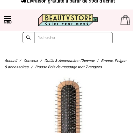
Livraison gratuite à partir de 99dt d'achat


Accueil
Cheveux
Outils & Accessoires Cheveux
Brosse, Peigne
& accessoires
Brosse Bois de massage rect 7 rangees