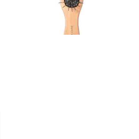


TITANIA
BROSSE BOIS DE MASSAGE