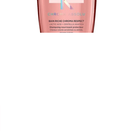


KÉRASTASE
SHAMPOING CHROMA