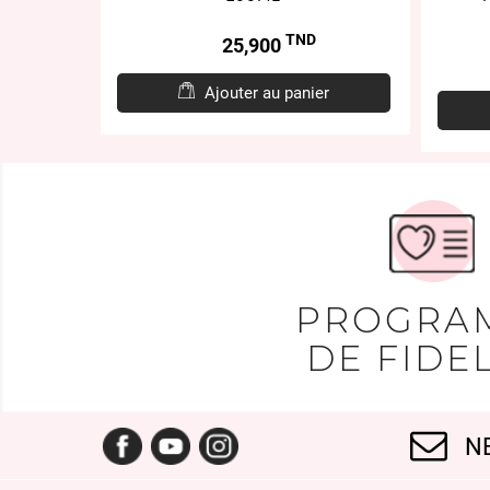
TND
Prix
25,900
er
Ajouter au panier
PROGRA
DE FIDEL
Facebook
YouTube
Instagram
N