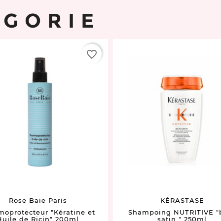
ÉGORIE
favorite_border
Rose Baie Paris
KÉRASTASE
moprotecteur "Kératine et
Shampoing NUTRITIVE "
Huile de Ricin" 200ml
satin " 250ml