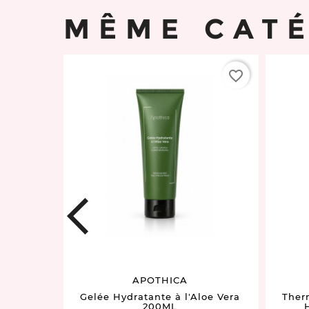
MÊME CAT
favorite_border
favorite_border
prev
APOTHICA
 "bain
Gelée Hydratante à l'Aloe Vera
Ther
ml
200ML