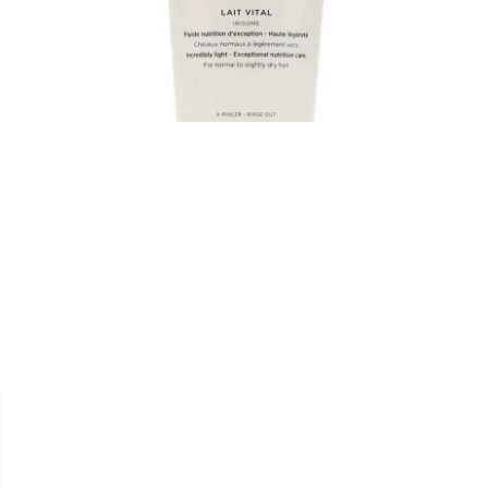


KÉRASTASE
APRES-SHAMPOOING