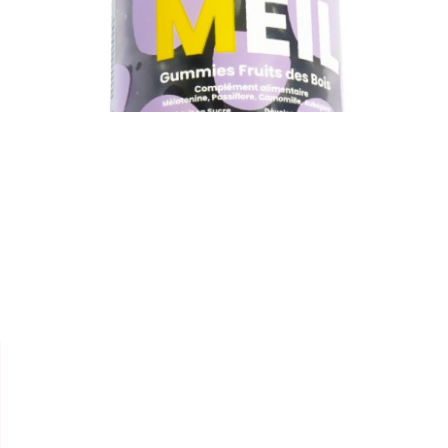


LES ESSENTIELLES LAB
GUMMIES "SOMMEIL"