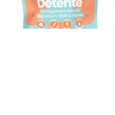


LES ESSENTIELLES LAB
GUMMIES MINI "DÉTENTE