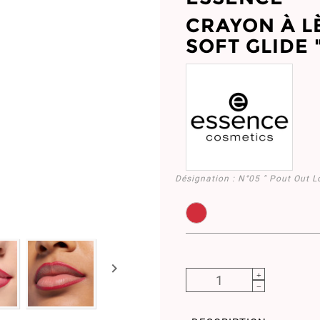
CRAYON À L
SOFT GLIDE 
Désignation :
N°05 " Pout Out L
EL958523.05
