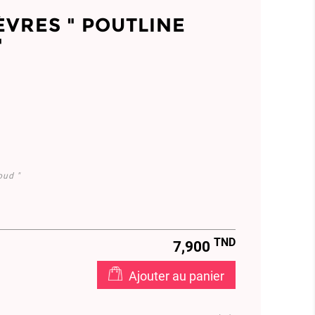
ÈVRES " POUTLINE
"
oud "
TND
7,900
Ajouter au panier