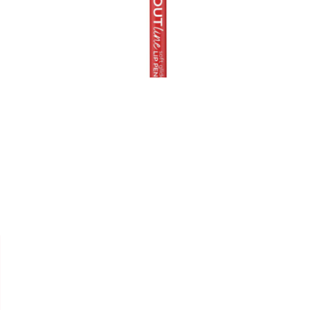


ESSENCE
CRAYON À LÈVRES "
POUTLINE SOFT GLIDE "