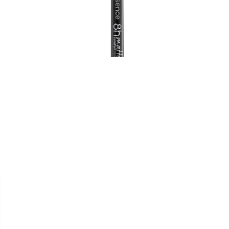


ESSENCE
CRAYONS À LÈVRES 8H
MATTE