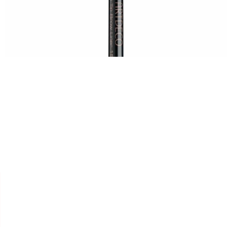


ARTDECO
LINER SOURCIL " PRO TIP
BROW LINER"