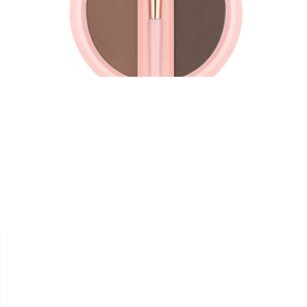


ESSENCE
DUO SOURCILS "BROW
POWDER SET"