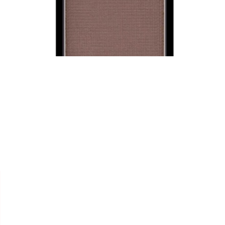


ARTDECO
RECHARGE "POUDRE
SOURCILS"