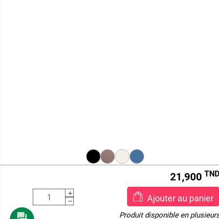
(+216) 21 161 000
HORAIRE D'ÉTÉ
Lundi - Vendredi : 8h -12h et 12h30 à 15h
Samedi : 8h - 12h

BEAUTY STORE

TERMES ET CONDITIONS
VOTRE COMPTE

INFORMATIONS
aaa
Beautystore.tn
STE KOS DISTRIBUTION , MF:1431032/N/M/A/000
ART221.10
ART221.15
ART221.98
ART221.42
Centre Le Millénium, Route de la Marsa , Bureau B-7,
1e Étage ,
TN
21,900
2046 Sidi Daoud , Sidi Daoud ,
Tunisie
Call us:
21 161 000
Email us:
info@beautystore.tn
Ajouter au panier
Produit disponible en plusieur