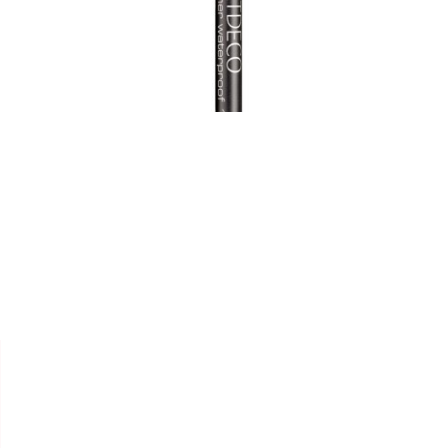


ARTDECO
CRAYON YEUX "SOFT EYE
LINER WATERPROOF"