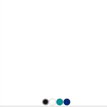
SERVICE CLIENT
(+216) 21 161 000
HORAIRE D'ÉTÉ
Lundi - Vendredi : 8h -12h et 12h30 à 15h
Samedi : 8h - 12h

BEAUTY STORE

TERMES ET CONDITIONS
VOTRE COMPTE

INFORMATIONS
aaa
Beautystore.tn
STE KOS DISTRIBUTION , MF:1431032/N/M/A/000
Centre Le Millénium, Route de la Marsa , Bureau B-7,
EY200715.01
EY200746.04
EY77205.25
EY930758.30
1e Étage ,
2046 Sidi Daoud , Sidi Daoud ,
Tunisie