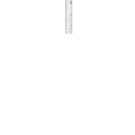


ESSENCE
CRAYON YEUX "KAJAL"