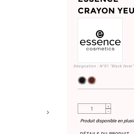
CRAYON YEU
Désignation :
N°01 "Black fever"
EY246942.01
EY246959.02

Produit disponible en plus