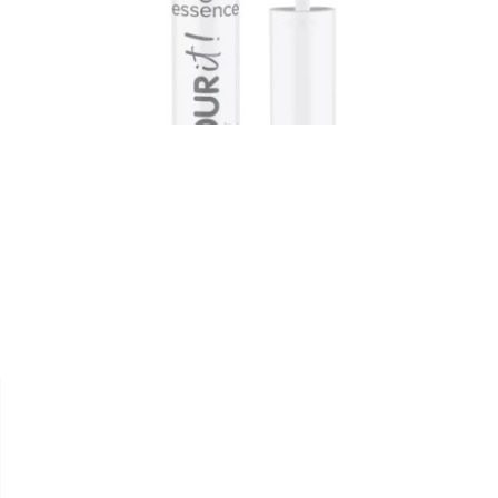


ESSENCE
EYELINER " COLOUR IT ! "