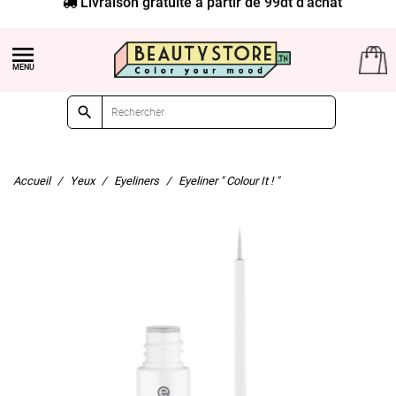
Livraison gratuite à partir de 99dt d'achat


Accueil
Yeux
Eyeliners
Eyeliner " Colour It ! "