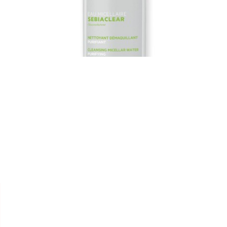


SVR
SEBIACLEAR "EAU