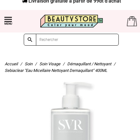
Livraison gratuite à partir de 99dt d'achat


Accueil
Soin
Soin Visage
Démaquillant / Nettoyant
Sebiaclear "Eau Micellaire Nettoyant Demaquillant" 400ML