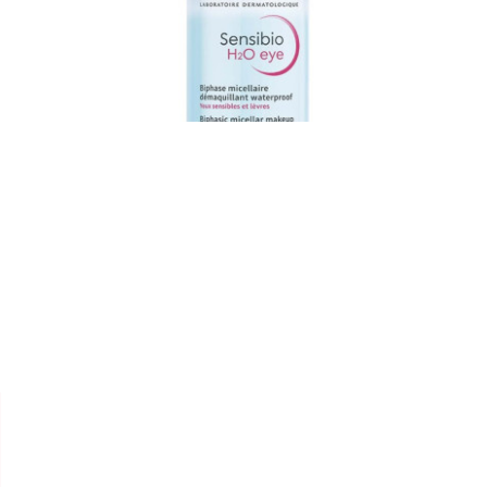


BIODERMA
SENSIBIO H2O EYE BIPHASE