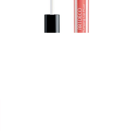


ARTDECO
LIP GLOSS " PLUMPING "