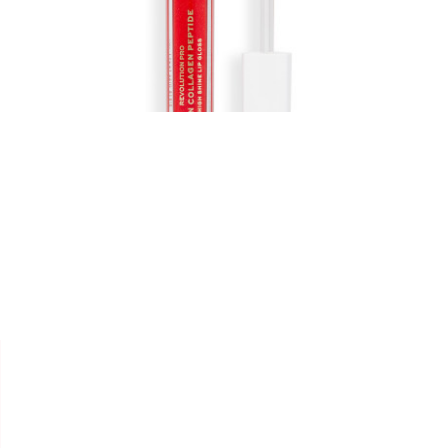


REVOLUTION
LIP GLOSS " VEGAN
COLLAGEN "