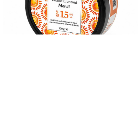


ZYNIA
BAUME BRONZANT" MONOI