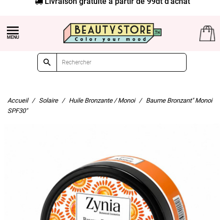
Livraison gratuite à partir de 99dt d'achat


Accueil
Solaire
Huile Bronzante / Monoi
Baume Bronzant" Monoi
SPF30"