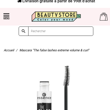
Livraison gratuite à partir de 99dt d'achat


Accueil
Mascara "The false lashes extreme volume & curl"