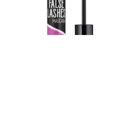


ESSENCE
MASCARA "THE FALSE
LASHES EXTREME VOLUME &