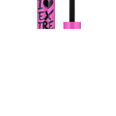


ESSENCE
MASCARA I LOVE EXTREME
CRAZY VOLUME