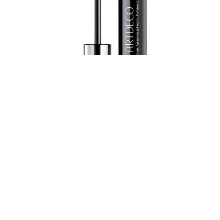


ARTDECO
MASCARA " VOLUME
SENSATION "