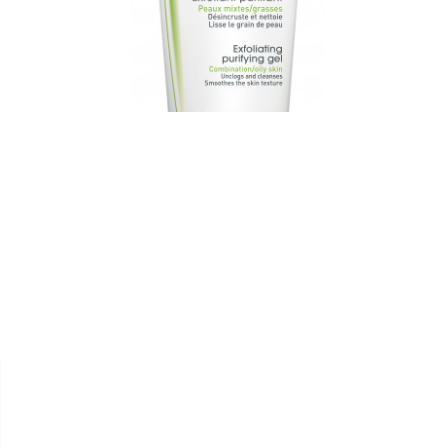


BIODERMA
GEL GOMMANT "SEBIUM"