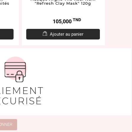
ités
"Refresh Clay Mask" 120g
"Q
TND
Prix
105,000
Ajouter au panier
AIEMENT
ÉCURISÉ