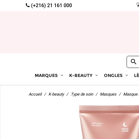
(+216) 21 161 000

MARQUES
K-BEAUTY
ONGLES
L
Accueil
K-beauty
Type de soin
Masques
Masque P