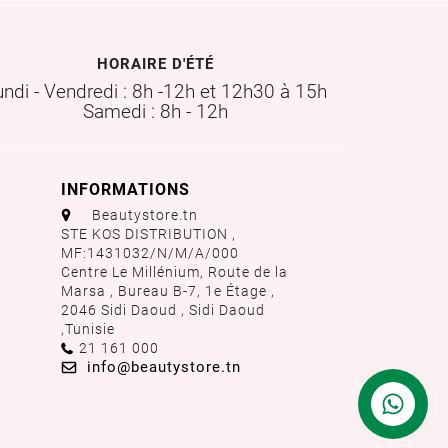
HORAIRE D'ÉTÉ
undi - Vendredi : 8h -12h et 12h30 à 15h
Samedi : 8h - 12h
INFORMATIONS
aaa
Beautystore.tn
STE KOS DISTRIBUTION ,
MF:1431032/N/M/A/000
Centre Le Millénium, Route de la
Marsa , Bureau B-7, 1e Étage ,
2046 Sidi Daoud , Sidi Daoud
,
Tunisie
Call us:
21 161 000
Email us:
info@beautystore.tn
Contactez
nous