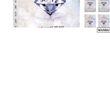
NOUVEAU


CQMONG
MASQUE TISSU DIAMOND