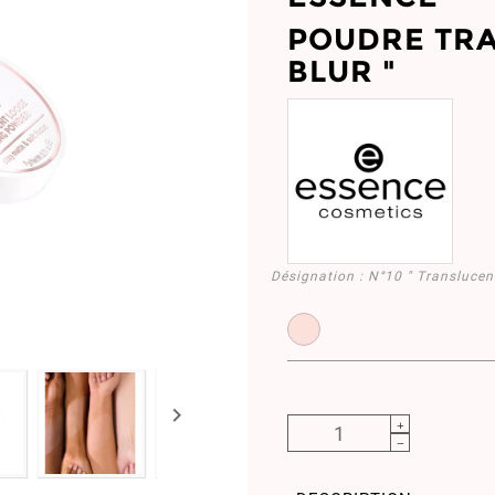
POUDRE TRA
BLUR "
Désignation :
N°10 " Translucen
ET958451.10
