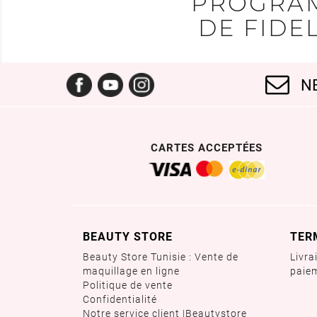
PROGRA
DE FIDEL
Facebook
YouTube
Instagram
N
CARTES ACCEPTÉES
BEAUTY STORE
TER
Beauty Store Tunisie : Vente de
Livra
maquillage en ligne
paie
Politique de vente
Confidentialité
Notre service client |Beautystore