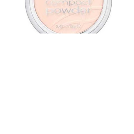


ESSENCE
POUDRE COMPACTE
MATTIFIANTE