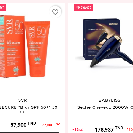
MO
PROMO
favorite_border
SVR
BABYLISS
SECURE "Blur SPF 50+" 50
Sèche Cheveux 2000W 
ml
TND
Prix
Prix
57,900
TND
72,500
TND
Prix
Prix
178,937
15%
de
210