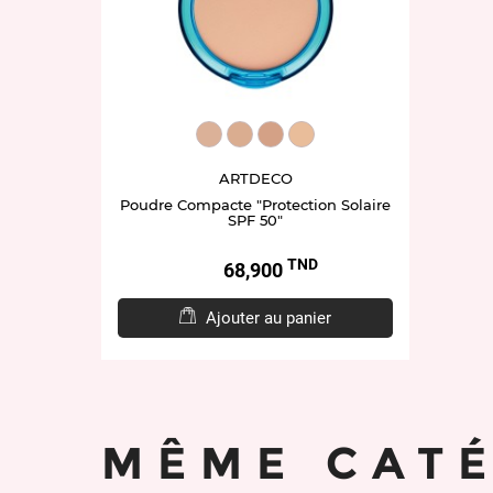
ART4313.20
ART4313.90
ART4313.50
ART4313.95
ARTDECO
Poudre Compacte "Protection Solaire
SPF 50"
TND
Prix
68,900
Ajouter au panier
MÊME CAT