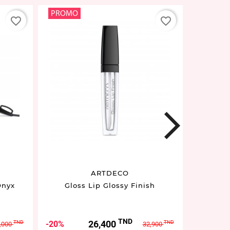
PROMO
PROMO
favorite_border
favorite_border
next
ARTDECO
Onyx
Gloss Lip Glossy Finish
Water 
TND
Prix
Prix
P
26,400
20%
20%
TND
TND
,000
32,900