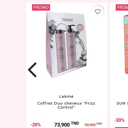
PROMO
PRO
favorite_border
favorite_border
prev
5.02
Lakmé
lasting &
Coffret Duo cheveux "Frizz
SUN 
wn "
Control"
20%
TND
ix
Prix
Prix
73,900
20%
TND
TND
15,900
92,900