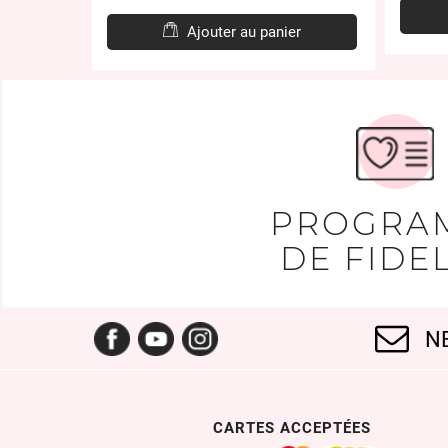
e
de
ase
base
er
Ajouter au panier
PROGRA
DE FIDEL
Facebook
YouTube
Instagram
N
CARTES ACCEPTÉES