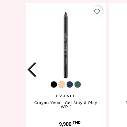
favorite_border
favorite_border
prev
EY940524.01
EY940532.03
EY940544.06
EY940548.07
ESSENCE
ck"
Crayon Yeux " Gel Stay & Play
WP "
TND
Prix
9,900