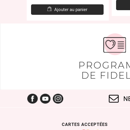
er
Ajouter au panier
PROGRA
DE FIDEL
Facebook
YouTube
Instagram
N
CARTES ACCEPTÉES