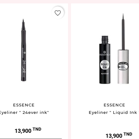
favorite_border
ESSENCE
ESSENCE
Eyeliner " 24ever ink"
Eyeliner " Liquid Ink 
TND
Prix
13,900
TND
Prix
13,900