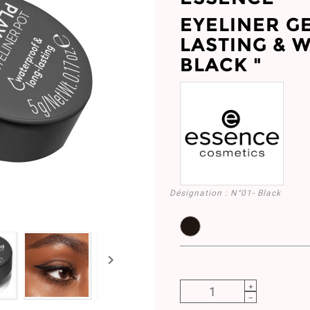
EYELINER GE
LASTING & 
BLACK "
Désignation :
N°01- Black
EY944664.01
