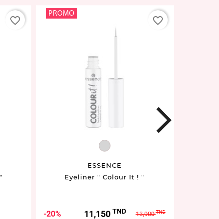
PROMO
favorite_border
favorite_border
next
EY949037.02
ESSENCE
"
Eyeliner " Colour It ! "
Ey
TND
Prix
Prix
11,150
20%
TND
13,900