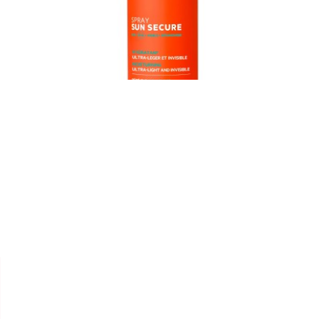


SVR
SUN SECURE "LAIT EN SPRAY