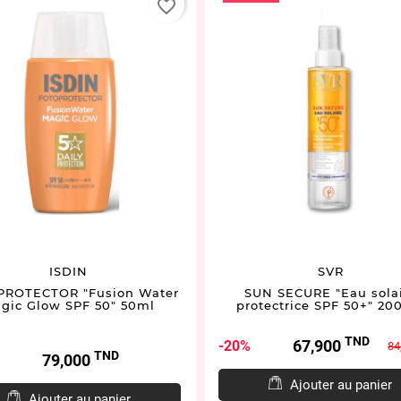
favorite_border
ISDIN
SVR
ROTECTOR "Fusion Water
SUN SECURE "Eau sola
gic Glow SPF 50" 50ml
protectrice SPF 50+" 20
TND
Prix
Prix
67,900
20%
84
TND
Prix
79,000
de
bas
Ajouter au panier
Ajouter au panier