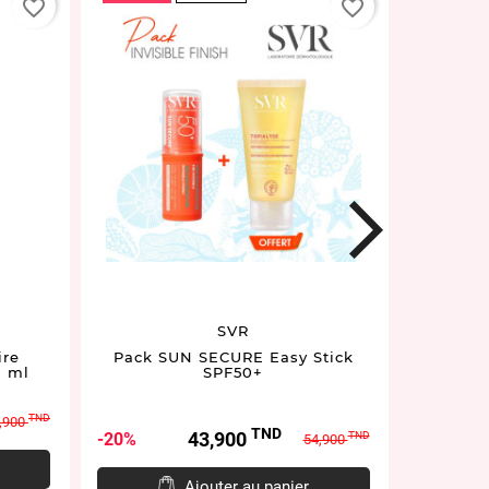
favorite_border
favorite_border
next
SVR
ire
Pack SUN SECURE Easy Stick
Fluide 
0 ml
SPF50+
Te
TND
,900
TND
Prix
Prix
P
43,900
20%
35%
TND
54,900
de
e
base
Ajouter au panier