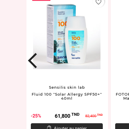
favorite_border
favorite_border
prev
Sensilis skin lab
 SPF50+
Fluid 100 "Solar Allergy SPF50+"
FOTOP
40ml
Ma
TND
ix
Prix
Prix
61,800
25%
TND
TND
54,900
82,400
e
de
ase
base
er
Ajouter au panier