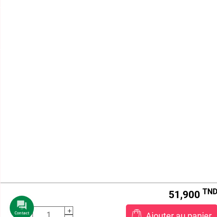
HORAIRE D'ÉTÉ
Lundi - Vendredi : 8h -12h et 12h30 à 15h
Samedi : 8h - 12h

BEAUTY STORE

TERMES ET CONDITIONS
VOTRE COMPTE

INFORMATIONS
aaa
Beautystore.tn
STE KOS DISTRIBUTION , MF:1431032/N/M/A/000
Centre Le Millénium, Route de la Marsa , Bureau B-7,
1e Étage ,
2046 Sidi Daoud , Sidi Daoud ,
Tunisie
Call us:
21 161 000
Email us:
info@beautystore.tn
TN
51,900
Ajouter au panier
Contact
2026 © beautystore.tn