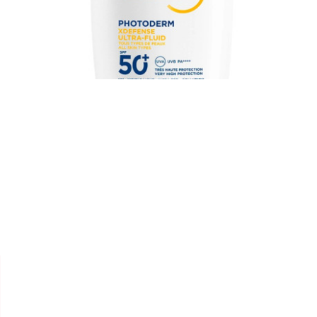


BIODERMA
PHOTODERM "XDEFENSE