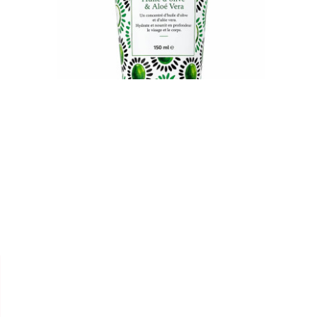


ZYNIA
CRÈME HYDRATANTE "HUILE