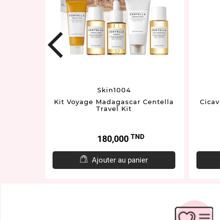
prev
Skin1004
50ML
Kit Voyage Madagascar Centella
Cicav
Travel Kit
TND
Prix
180,000
er
Ajouter au panier