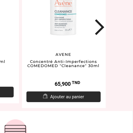
next
AVENE
0ml
Concentré Anti-Imperfections
Sebia
COMEDOMED "Cleanance" 30ml
TND
Prix
65,900
Ajouter au panier