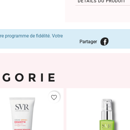
DÉTAILS DU PRODUIT
re programme de fidélité. Votre
Partager
ÉGORIE
favorite_border