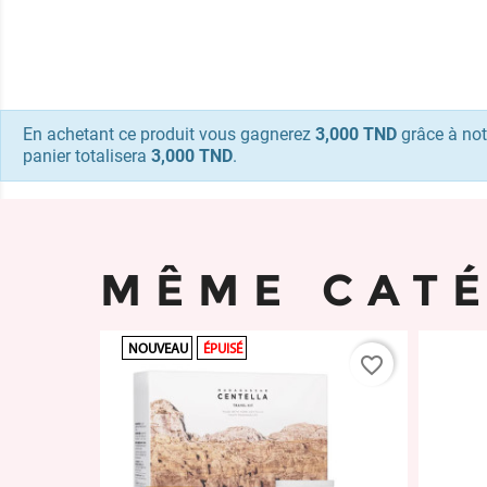
En achetant ce produit vous gagnerez
3,000 TND
grâce à not
panier totalisera
3,000 TND
.
MÊME CAT
NOUVEAU
ÉPUISÉ
favorite_border
favorite_border