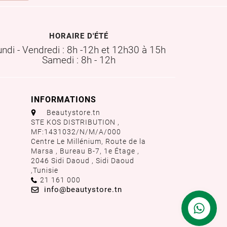
HORAIRE D'ÉTÉ
undi - Vendredi : 8h -12h et 12h30 à 15h
Samedi : 8h - 12h
INFORMATIONS
aaa
Beautystore.tn
STE KOS DISTRIBUTION ,
MF:1431032/N/M/A/000
Centre Le Millénium, Route de la
Marsa , Bureau B-7, 1e Étage ,
2046 Sidi Daoud , Sidi Daoud
,
Tunisie
Call us:
21 161 000
Email us:
info@beautystore.tn
Contactez
nous