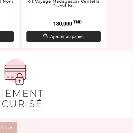
l Noni
Kit Voyage Madagascar Centella
Disques
Travel Kit
TND
Prix
180,000
Ajouter au panier
AIEMENT
ÉCURISÉ