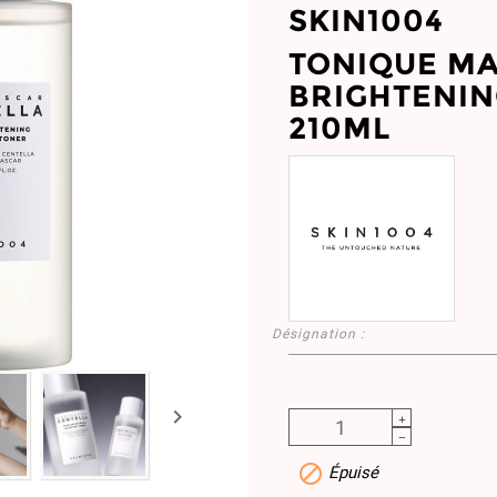
SKIN1004
TONIQUE M
BRIGHTENIN
210ML
Désignation :


Épuisé