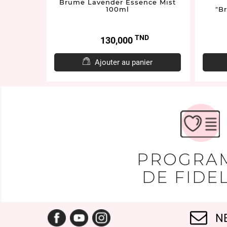
ssence
Brume Lavender Essence Mist
e" 100ml
100ml
"B
D
TND
Prix
130,000
er
Ajouter au panier
PROGRA
DE FIDEL
Facebook
YouTube
Instagram
N