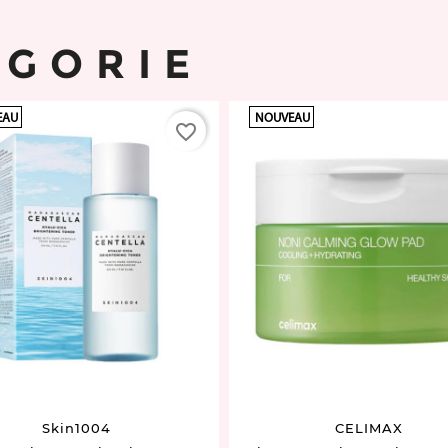
ÉGORIE
EAU
NOUVEAU
favorite_border
Skin1004
CELIMAX