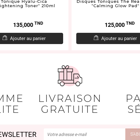
Tonique Hyalu-Cica
Disques Toniques The Rea
rightening Toner" 210ml
"Calming Glow Pad"
TND
TND
Prix
Prix
135,000
125,000
Ajouter au panier
Ajouter au panier
MME
LIVRAISON
P
ITE
GRATUITE
S
EWSLETTER