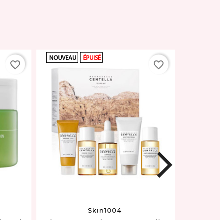
NOUVEAU
ÉPUISÉ
NOUVEAU
favorite_border
favorite_border
next
Skin1004